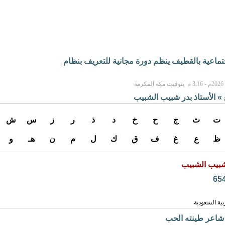
جتماعية بالقطيف ينظم دورة مجانية للتعريف بنظام
» الأستاذ بدر شبيب الشبيب
ت
ث
ج
ح
خ
د
ذ
ر
ز
س
ش
ظ
ع
غ
ف
ق
ك
ل
م
ن
هـ
و
 شبيب الشبيب
بية السعودية
شاعر طينته الحب