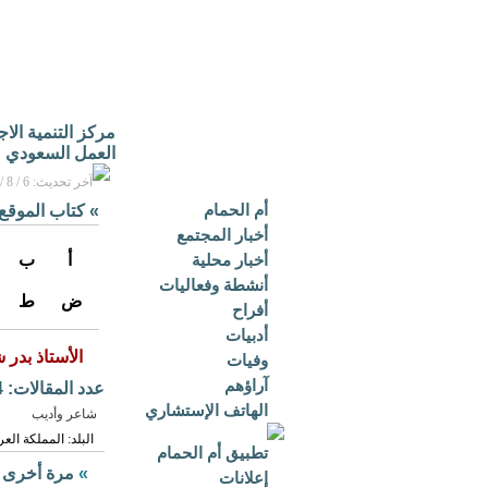
مركز التنمية الا
العمل السعودي
آخر تحديث: 6 / 8 / 2026م - 3:16 م بتوقيت مكة المكرمة
أم الحمام
»
كتاب الموقع
أخبار المجتمع
أخبار محلية
أ
ب
أنشطة وفعاليات
ض
ط
أفراح
أدبيات
الأستاذ بدر
وفيات
آراؤهم
عدد المقالات: 654
الهاتف الإستشاري
شاعر وأديب
البلد: المملكة العر
تطبيق أم الحمام
»
مرة أخرى 
إعلانات