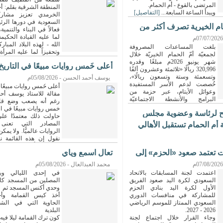
المرتضى بالقوع - أم الحمام.
المنطقة الشرقية بقلم: أ
ويبدأ الساعة السابعة...
[التفاصيل]
الخرمدي تعزيز مشارك
السعودية في دورها الرئ
ام الخيرية تصرف أكثر من
فعالاً في البناء والتنمية،
لما عليه القيادة الحكيم
الله - لهذه البلاد المبار
بلغت المساعدات المصروفة
وتحفيزاً لما عليه المرأ
لجمعيّة أمّ الحمام الخيريّة خلال
رفيعة وما وصلت إليه من تقدم وإزدهار، في شتى
شهر يونيو 2026م مبلغًا وقدره
أعلى خَمس روايات مبيعًا في التاريخ
التعليمية والمهنية المتخصصة، إضافة إلى دوره
320,996 ريالًا «ثلاثمئة وعشرون ألفًا
والمتميز في المجالات المتعددة والتي من ضمنه
وتسعمئة وستة وتسعون ريالًا»،
يوسف أحمد الحسن - 05/08/2026م
الخيرية والتطوعية والخدمية الأخرى، معزز
خُصصت لدعم الأسر المستفيدة
أعلى خَمس روايات مبيعًا 
حضورها وتمكنها في قيادة المستقبل وصنع القرار
وعوائل الأيتام، عبر حزمة من
مقالة للاستاذ يوسف أح
الرجل وبكل تفوق وإقتدار.
البرامج والأنشطة الاجتماعيّة
رغم أنه يصعب وضع قائ
 ضمن جهود الجمعيّة المستمرّة...
خمس روايات مبيعًا في ال
ح لرئاسة وعضوية مجلس
حاولت ذلك معتمدًا عل
المصادر التي تعنى 
ة أم الحمام تستقبل الأهالي
الروايات عالميًّا. ولا يمك
نقول إن هذه القائمة نها
[التفاصيل]
جدال حولها، لكن هناك قبول عام بأهمية هذه الكت
ت تعتمد صعود «الحزم» إلى
‏تعال اسمع وياي
النسب العالية لطباعتها وتوزيعها، بمختلف اللغات ا
محمد العبدالعال - 05/08/2026م
اعتمدت لجنة المسابقات بالاتحاد
‏في إحدى الليالي وب
السعودي لكرة اليد صعود الفريق
المصلين من المسجد كال
الأول لكرة اليد بنادي الحزم
وحدي أكنس المسجد ثم
للمشاركة في منافسات الدوري
أخذ كيس القمامة وأخ
[التفاصيل]
السعودي الممتاز للموسم الرياضي
الحاوية التي في الشا
2026 - 2027.
البلدية
وجاء القرار خلال اجتماع لجنة
كون ترك القمامة ليلا فيه