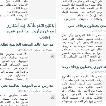
على كريمة الحاج علي عبدالله لفته،
صاحبِ القلبِ النقيِّ
وذلك مساء يوم الجمعة ليلة السبت
*الأستاذِ / علي طاهر الس
19 ذو الحجة 1447 هـ الموافق 5
- رحِمَهُ اللهُ -..
يونيو 2026م، في حسينية الإمام
«9 محرم 1448 هـ »
الصادق (ع) بأم الحمام.
*يا رحمةَ اللهِ عليكَ مع
والعائلتان يدعونكم لتشريفهم...
[التفاصيل]
مدن يحتفلون بزفاف علي
يَا نَائِيَ البُعْدِ طَالَتْ فِيكَ أَسْفَارِي
مع عروجٍ أريب.. ما أقصر عمره
تحتفل عائلتا المرهون وآل مدن
إعلانات
بزفاف نجلهم الشاب علي عقيل
إبراهيم المرهون على كريمة رضا
مدرسة عالم الموهبة العالمية تطلق 
حبيب آل مدن، من أهالي الجارودية،
...
وذلك فى حسينية دار المصطفى
شبكة أم الحمام - 07/08/2026م
(ص) بأم الحمام، مساء يوم الخميس
🌟 تقدم مدارس عالم 
4 ذو الحجة 1447 هـ ، الموافق 21...
العالمية برنامجًا خاصًا
[التفاصيل]
صُمم لاكتشاف المواه
شاخوري يحتفلون بزفاف رضا
القدرات في بيئة تعليم
تواكب أعلى المعايير العال
✨ مساران للتميز:
تحتفل عائلتا آل محيميد والشاخوري
بزفاف الشاب رضا علي سلمان آل
للحاصلات على 1400 درجة فأعلى في...
[التفاصيل
محيميد على كريمة السيد غالب
مدارس عالم الموهبة العالمية بحي ا
السيد طالب محمد الشاخوري،
تطلق ...
مساء يوم الإثنين ليلة الثلاثاء، 1 ذو
شبكة أم الحمام - 07/08/2026م
الحجة 1447 هـ ، الموافق 18 مايو
أعلنت مدارس عالم 
2026م، وذلك في حسينية الإمام
العالمية بحي البديعة 
الحسن (ع) بأم الحمام، ويدعونكم
فصول ثنائية اللغة لل
ومشاركتهم فرحة الزفاف.
الابتدائي، في خطوة تهدف