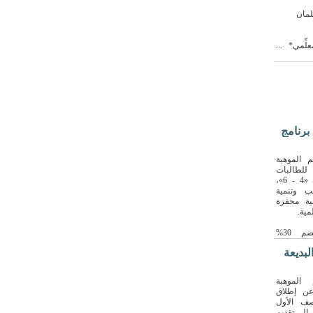
لمان
لِّمي* ...
برنامج
الموهبة
 للطالبات
الموهوبات في الصفوف «4 - 6»،
ب وتنمية
ية محفزة
مية.
🔹 مسار موهبة: خصم 30%
]
لبديعة
الموهبة
عن إطلاق
صف الأول
 إلى تقديم