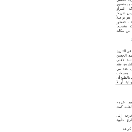
حمد منصور
ة المرأة
يس شريكاً
 هو تواصلاً
ة - حفظها
كة، تشجيعاً
ة من مكانة
 المجالات
ا الريادي
ا الأعمال
ة في ذلك
في التاريخ
 إلى جانب
مد الحسن
مة لأعلى
تاريخ، فقد
ى عدد من
بمبيعات
ن بالطبع أن
ئية أو لا
ب بناء على
لعالمية.
عد خروج
عادة كنت
رجه إلى
رع حاوية
 كراهة