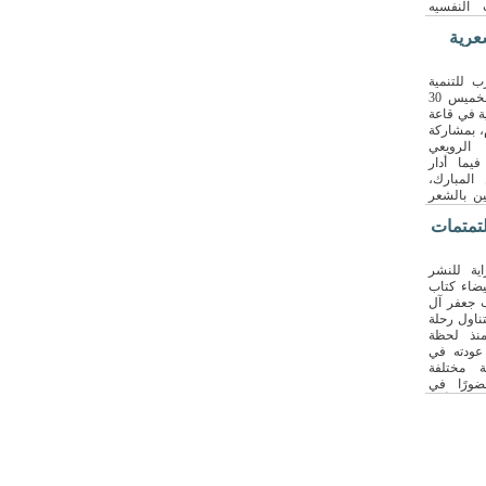
ت النفسيه
عرية
ب للتنمية
الأدبية والثقافية مساء الخميس 30
شعرية في قاعة
، بمشاركة
لرويعي
يما أدار
المبارك،
ن بالشعر
لتمتمات
ية للنشر
بيضاء كتاب
 جعفر آل
ناول رحلة
نذ لحظة
ودته في
بة مختلفة
ضورًا في
ة بالرأس
جاوز حدود
رغم غياب