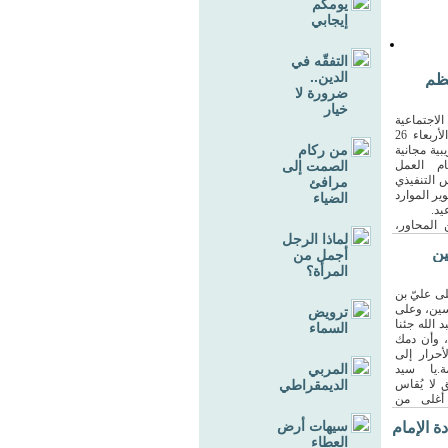
يومكم
إيجابي
التفقّه في
الدين..
نظم
ضرورة لا
خيار
اجتماعية
بمحافظة القطيف، يوم الأربعاء 26
من ركام
ة تدريبية مجانية
ام العمل
الصمت إلى
 التنفيذي
مرافئ
ر الموارد
الضياء
يد.
 المحاور،
لماذا الرجل
ين
أجمل من
المرأة؟
ى عليّ بن
سين، وعلى
ترويض
 الله جئنا
السماء
ة، وأن دمك
أحرار إلى
المربي
.يا سيد
ق لا يُقاس
الديمقراطي
 أغلى من
حًا مخلصة.
سيهات أرض
 الإمام
رة شفاعته،
العطاء