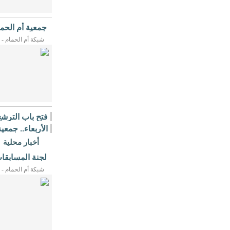
جمعية أم الحم
320 ألف ...
شبكة أم الحمام - 07/07/2026م
والإنسانيّة، وذلك
فتح باب الترش
[التفاصيل]
إدارة نادي ...
الأربعاء.. جمعي
في ...
أخبار محلية
لجنة المسابقا
الدوري ...
شبكة أم الحمام - 07/08/2026م