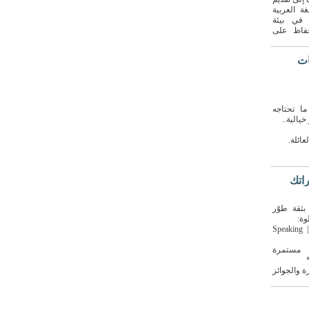
ة العربية
ة في بيئة
حفاظ على
ات
ما تحتاجه
يالية..
ائلة.
راتك
ثقة طوّر
وة:
🎯 Speakin
مستمرة
 والجوائز