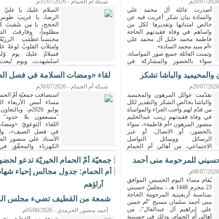
شبكة أم الحمام - 31/07/2026م
أصدرت عائلة آل محمد علي
السلام عليك يا عليَّ
والسادة بيان شكر أعربت فيه عن
الرضا، يا غريبَ طوس، 
خالص امتنانها وتقديرها لكل من
الحجج، يا من سُقيتَ كأ
واساهم في وفاة فقيدتهم الحاجة
مظلوماً، وفارقتَ الدن
فاطمة محمد خليل آل محمد علي
محتسباً.عظُمَتِ الرزيّ
«أم سيد محمد السادة».
وامتلأتِ القلوبُ لوعةً 
وثمنت العائلة جميع صور المواساة،
فسلامٌ عليك يوم وُل
سواء بالحضور والمشاركة في
استُشهدت، ويوم تُبعث حي
ارزقنا في هذه الأيام دمعةً صادقة، وزيارةً مقبول
 والمحيميد والباشا تشكر
لقاء «ومضات السلامة في فصل ال
ثابتة، واجعلنا من المتمسّكين بولاية محمدٍ 
والمقتفين لنهج الإمام الرضا (ع).
يختتم ...
شبكة أم الحمام - 30/07/2026م
[التفاصيل]
تقدّمت عوائل المرهون والمحيميد
استضافت جمعيّة أمّ الحمام
والباشا بخالص الشكر والتقدير لكل
من قدّم لهم واجب العزاء والمواساة
يوليو 2026م، وبال
في وفاة فقيدتهم زينب عبدالحليم
”مسعفون بلا حدود“ ا
منصور المرهون «أم فاطمة»، سواء
اللقاء التوعويّ «ومضا
بالحضور، أو الاتصال، أو عبر
في فصل الصيف»، والذ
الرسائل ووسائل التواصل
الأستاذ علي منصور الط
الاجتماعي، من أهالي أم الحمام
الكهرباء والمحقّق في
التفاصيل]
المنزليّة، وذلك ضمن...
[التفاصيل]
سيني للمرحومة منى أحمد
جمعيّة أمّ الحمام الخيريّة تدعو لحضور
...
أم الحمام: جدول مجالس إحياء شهادة
...
يُقام مساء اليوم الخميس الموافق
آراؤهم
23 محرم 1448 هـ ، مجلسٌ حسيني
بمناسبة أربعينية المرحومة الحاجة
شمعة من القطيف تضيء مجلس ال
منى أحمد سلمان مسبح ”أم حسن
الشرقية
علي إبراهيم آل عبدالعال“، من
أحمد منصور الخرمدي - 05/08/2026م
أهالي أم الحمام، وذلك في حسينية
شمعة من القطيف تض