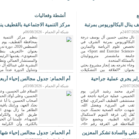
ع
أنشطة وفعاليات
 ينال البكالوريوس بمرتبة
مركز التنمية الاجتماعية بالقطيف ي
دورة ...
شبكة أم الحمام - 06/08/2026م
نال مجتبى حسين آل يوسف درجة
ينظم مركز التنمية ال
البكالوريوس بمرتبة الشرف في
تخصص علوم الرياضة والتمارين
أغسطس 2026، دور
«Sport and Exercise Science» من
بعنوان «التعريف بنظ
جامعة مانشستر متروبوليتان
السعودي»، يقدمها الرئيس
بالمملكة المتحدة.
والمستشار العمالي وتطوي
وجاء تخرجه بعد إنجاز مشروع بحثي
البشرية علي عبدالله آل ع
بعنوان: *العلاقة بين التشكيلات
وتتناول الدورة عدداً من
سجيل الأهداف واستقبالها في كرة...
تشمل فهم بنود وأنظمة العمل،...
[التفاصيل]
اير يجري عملية جراحية
أم الحمام: جدول مجالس إحياء أربع
الإمام ...
شبكة أم الحمام - 03/08/2026م
أجرى محمد رشيد الزاير، يوم
السلام على الحسين، وعل
الخميس، عملية جراحية ناجحة في
الحسين، وعلى أولاد الح
مستشفى القطيف المركزي، لعلاج
أصحاب الحسين. يا أبا عبد
ثقب في المريء. وبفضل الله،
نجدّد العهد، ورايتك باقي
شهدت حالته الصحية تحسنًا، حيث
الطاهر ما زال يهدي ال
نُقل إلى غرفة التنويم لاستكمال
طريق العزة والكرامة
الرعاية الطبية، ويخضع حاليًا
الشهداء، علّمتنا أن الح
للملاحظة في الغرفة رقم «6»،
بالكثرة، وأن الكرامة
الحياة، وأن نصرة الدين تحتاج قلوبًا ثابتة وأروا
 علي والسادة تشكر المعزين
أم الحمام: جدول مجالس إحياء شهادة
اللهم ارزقنا في الدنيا زيارة الحسين، وفي الآخ
...
وثبّتنا
[التفاصيل]