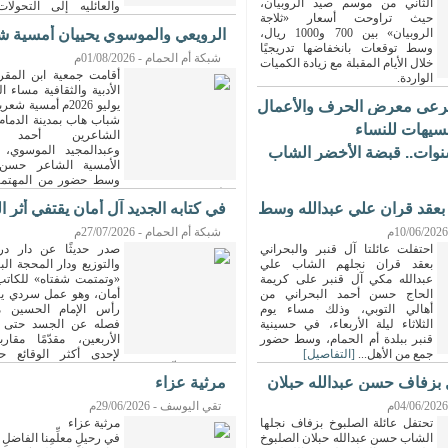
الثاني من موسم صيد الروبيان،
والعائليه إلى التحولا
حيث تراوحت أسعار «ثلاجة
والجسديه...
[التفاصيل]
الروبيان» بين 700 و1000 ريال،
الرويعي والموسوي يحييان أمسية ش
وسط توقعات بانخفاضها تدريجيًا
في الدمام ...
شبكة أم الحمام - 01/08/2026م
خلال الأيام المقبلة مع زيادة الكميات
أقامت جمعية ابن المقر
الواردة.
المراكب الكبيرة...
[التفاصيل]
يرعى معرض الحرف والأعمال
يوليو 2026م أمسية 
شباب هاب بمدينة الدمام
سيهات للنساء
الشاعرين أحمد ا
وعبدالمجيد الموسوي، ف
 غياب 10 سنوات.. قبضة الأخضر الشاب
الأمسية الشاعر حسن 
وسط حضور من المهتمي
والأدب والثقافة.
 بعقد قران علي عبدالله وسط
في كتابه الجديد آل أمان يقتفي أثر ا
واستُهلت الأمسية...
[التفاصيل]
في ...
شبكة أم الحمام - 27/07/2026م
احتفلت عائلتا آل قنبر والبحراني
صدر حديثًا عن دار درا
بعقد قران نجلهم الشاب علي
والتوزيع ودار المحجة ال
عبدالله مكي آل قنبر على كريمة
«وتمتمت شفتاه» للكاتب
الحاج حسن أحمد البحراني من
أمان، وهو عمل سردي يت
أهالي التوبي، وذلك مساء يوم
رأس الإمام الحسين م
الثلاثاء ليلة الأربعاء، في حسينية
فصله عن الجسد حتى ع
قنبر ببلدة أم الحمام، وسط حضور
الأربعين، مقدّمًا مقار
جمع من الأهل...
[التفاصيل]
لإحدى أكثر الوقائع ح
الذاكرة. يركّز الكتاب على المعجزة المرتبط
 بزفاف حسن عبدالله حبلان
مرثية عزاء
الشريف الناطق، وما تحمله من دلالات عميقة تت
الحدث، مستكشفًا أثر الصوت الذي بقي حيًّا 
تقي اليوسف - 29/06/2026م
الجسد.
تحتفل عائلة الصلبوخ بزفاف نجلها
مرثية عزاء
الشاب حسن عبدالله حبلان الصلبوخ
في رحيلِ معلِّمِنا الفاضلِ
[التفاصيل]