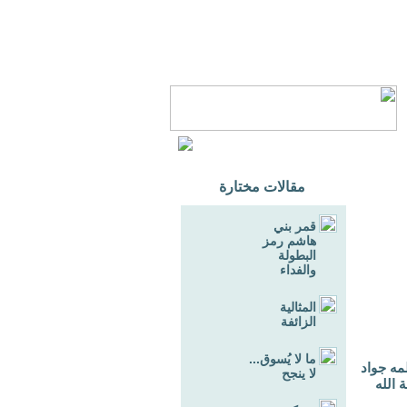
مقالات مختارة
قمر بني
هاشم رمز
البطولة
والفداء
المثالية
الزائفة
ما لا يُسوق...
مه جواد
لا ينجح
 الله