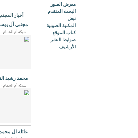
معرض الصور
البحث المتقدم
أخبار المجتم
نبض
مجتبى آل يوسف
المكتبة الصوتية
الشرف ...
شبكة أم الحمام - 24/07/2026م
كتاب الموقع
ضوابط النشر
الأرشيف
التكتيكية ومخرجات ت
محمد رشيد الز
[التفاصيل]
ناجحة
شبكة أم الحمام - 20/07/2026م
السرير رقم «3».
عائلة آل محمد
وأوضح...
[التفاصيل]
في ...