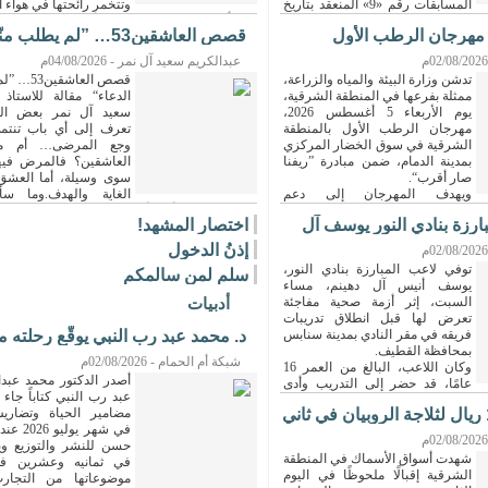
المسابقات رقم «9» المنعقد بتاريخ
وتتخمر رائحتها في هواء 
[التفاصيل]
‏وإذا بأحدهم يناديني من الخارج أبو جواد تعال...
[الت
مهرجان الرطب الأول
قصص العاشقين53… ”لم يطلب منّ
.
الدعاء“
عبدالكريم سعيد آل نمر - 04/08/2026م
تدشن وزارة البيئة والمياه والزراعة،
قصص العاشقي
ممثلة بفرعها في المنطقة الشرقية،
الدعاء“ مقالة للاستاذ 
يوم الأربعاء 5 أغسطس 2026،
سعيد آل نمر بعض الح
مهرجان الرطب الأول بالمنطقة
تعرف إلى أي باب تنتم
الشرقية في سوق الخضار المركزي
وجع المرضى… أم م
بمدينة الدمام، ضمن مبادرة ”ريفنا
العاشقين؟ فالمرض فيه
صار أقرب“.
سوى وسيلة، أما العشق
ويهدف المهرجان إلى دعم
الغاية والهدف.وما سأ
تسويق الرطب والمنتجات الزراعية...
المرة حكاه لي أخي أبو محمد، وما زلت كلما استع
ارزة بنادي النور يوسف آل
اختصار المشهد!
يقيناً أن للعاشقين أدعية لا تشبه أدعية الناس
محمد: زرت ابن عمي حسين في بيته في المنامة 
إذنُ الدخول
من سفرنا إلى كربلاء، بعد خروجه من ال
توفي لاعب المبارزة بنادي النور،
سلم لمن سالمكم
[التفاصيل]
يوسف أنيس آل دهينم، مساء
السبت، إثر أزمة صحية مفاجئة
أدبيات
تعرض لها قبل انطلاق تدريبات
فريقه في مقر النادي بمدينة سنابس
د. محمد عبد رب النبي يوقّع رحلته م
بمحافظة القطيف.
في ...
شبكة أم الحمام - 02/08/2026م
وكان اللاعب، البالغ من العمر 16
أصدر الدكتور محمد عبد
عامًا، قد حضر إلى التدريب وأدى
عبد رب النبي كتاباً جاء 
700 إلى 1000 ريال لثلاجة الروبيان في ثاني
مضامير الحياة وتضاري
في شهر يو
حسن للنشر والتوزيع وي
شهدت أسواق الأسماك في المنطقة
في ثمانيه وعشرين فصل
الشرقية إقبالًا ملحوظًا في اليوم
موضوعاتها من التجارب