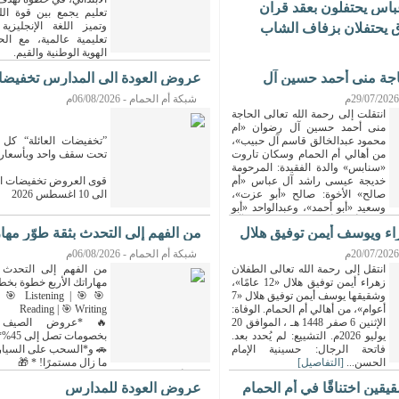
باس يحتفلون بعقد قران
تعليم يجمع بين قوة اللغ
وتميز اللغة الإنجليزي
ق يحتفلان بزفاف الشاب
تعليمية عالمية، مع ال
الهوية الوطنية والقيم.
ويمنح البرنامج...
[التفاصيل]
حاجة منى أحمد حسين آل
عروض العودة الى المدارس تخفيض
العائلة
شبكة أم الحمام - 06/08/2026م
انتقلت إلى رحمة الله تعالى الحاجة
منى أحمد حسين آل رضوان «ام
محمود عبدالخالق قاسم آل حبيب»،
”تخفيضات العائلة“ كل 
من أهالي أم الحمام وسكان تاروت
تحت سقف واحد وبأسعار خ
«سنابس» والدة الفقيدة: المرحومة
خديجة عيسى راشد آل عباس «أم
قوى العروض تخفيضات الع
صالح» الأخوة: صالح «أبو عزت»،
​الى 10 اغسطس 2026
وسعيد «أبو أحمد»، وعبدالواحد «أبو
 علاء» أبناء أحمد حسين صالح آل
الانستغرام:
راء ويوسف أيمن توفيق هلال
من الفهم إلى التحدث بثقة طوّر مها
اصيل]
https://instagram.com/familydisct ...
[التفاصيل]
الأربع ...
شبكة أم الحمام - 06/08/2026م
انتقل إلى رحمة الله تعالى الطفلان
من الفهم إلى التحدث ب
زهراء أيمن توفيق هلال «12 عامًا»،
مهاراتك الأربع خطوة بخط
وشقيقها يوسف أيمن توفيق هلال «7
g | 🎯 Listening | 🎯
أعوام»، من أهالي أم الحمام. الوفاة:
Reading | 🎯 Writing
الإثنين 6 صفر 1448 هـ ، الموافق 20
🔥 *عروض الصيف 
يوليو 2026م. التشييع: لم يُحدد بعد.
بخصومات تصل إلى 45%*
فاتحة الرجال: حسينية الإمام
🚗 و*السحب على السيارة
الحسن...
[التفاصيل]
ما زال مستمرًا! * 🎁
سجّل أو جدّد اشتراكك وادخل...
[التفاصيل]
قين اختناقًا في أم الحمام
عروض العودة للمدارس