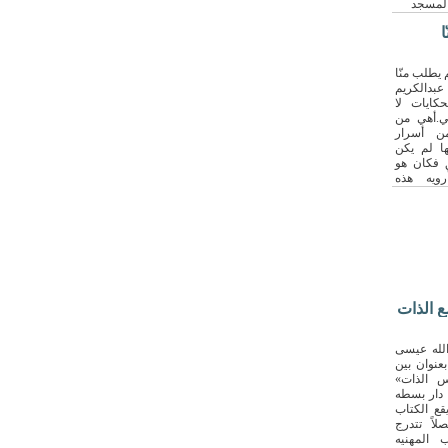
المسجد
فاصيل]
ا
ن53… ”لم يطلب منّا
عبدالكريم
كايات لا
ي.أهي من
ن أسرار
ا لم يكن
 فكان هو
رويه هذه
دته ازددت
.يحكي أبو
قبل اسبوع
مستشفى.
ع الذات
الله عيسى
بعنوان بين
س الذات»
ليو 2026 عند دار بسطه
قع الكتاب
اً تتدرج
 المهنيه