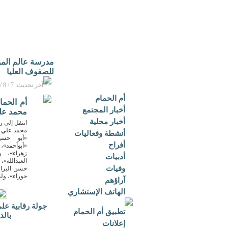
مدرسة عالم الموه
للصفوف العليا
آخر تحديث: 7 / 8 / 2026م - 1:05 م بتوقيت مكة المكرمة
أم الحمام
أم الحما
أخبار المجتمع
محمد علي
أخبار محلية
انتقل إلى ر
محمد علي «ا
أنشطة وفعاليات
«أبو حسين
أفراح
«أبوأحمد»،
زهراء»، و
أدبيات
العبدالله»
وفيات
حسن البراك
حوراء»، ول
آراؤهم
الهاتف الإستشاري
جولة رقابية على
تطبيق أم الحمام
بالد
إعلانات