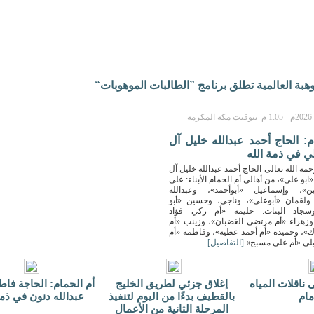
بة العالمية تطلق برنامج ”الطالبات الموهوبات“
م: الحاج أحمد عبدالله خليل آل
 في ذمة الله
حمة الله تعالى الحاج أحمد عبدالله خليل آل
بو علي»، من أهالي أم الحمام الأبناء: علي
»، وإسماعيل «أبوأحمد»، وعبدالله
 ولقمان «أبوعلي»، وناجي، وحسين «أبو
سجاد البنات: حليمة «أم زكي فؤاد
، وزهراء «أم مرتضى الغضبان»، وزينب «أم
»، وحميدة «أم أحمد عطية»، وفاطمة «أم
يلى «أم علي مسبح»
[التفاصيل]
 ناقلات المياه
إغلاق جزئي لطريق الخليج
أم الحمام: الحاجة فاط
مام
بالقطيف بدءًا من اليوم لتنفيذ
عبدالله دنون في ذمة
المرحلة الثانية من الأعمال