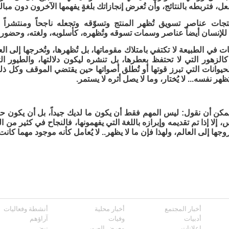
فعل، فتربطه بالنتائج، وأن تُعرض إنجازاتك بلغةٍ يفهمها الآخرون دون مبال
تجات عناصر تسويق تُظهر المنتج وتسوّقه وتجعله ناجحاً ومنتشراً 
للإنسان أيضاً عناصر وسمات تسوقه وتُظهره، كأسلوبه، ولغته، وحضور
ات في الطبيعة لا تكتفي بامتلاك مقوماتها، بل تُظهرها، وتُخرجها إلى ال
لزهور التي لا تحتفظ بعطرها، بل تنشره ليكون دلالتها، والطيور التي 
الحيوانات التي تبرز قوتها أو تُطلق أصواتها حين يقتضي الموقف وكل 
يُظهر نفسه... لا يُختار، وما لا يصل أثره لا يستمر.
يمكن أن نقول: ليس المهم فقط أن يكون ما لديك جيداً، بل أن يكون 
إلا إذا تم تقديمه وإبرازه باللغة التي يفهمونها، فالنجاح في كثير من 
ا إلى العالم، ولهذا فإن ما لا يظهر.. لا يُعامل كأنه موجود مهما كانت
أخبار المجتمع
أخبار محلية
أنشطة وفعاليات
أدبيات
وفيات
آراؤهم
إعلانات
معرض الصور
نبض