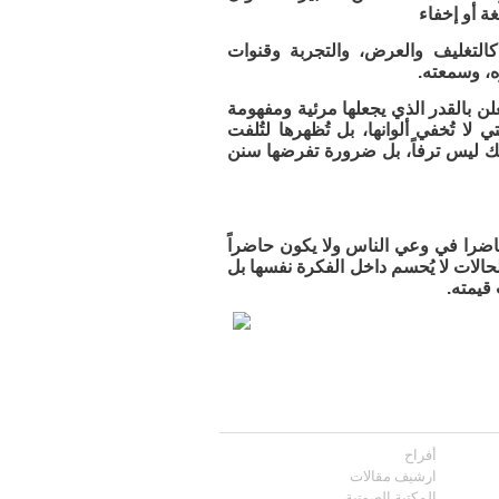
غة أو إخفاء
كالتغليف والعرض، والتجربة وقنوات
ه، وسمعته.
علن بالقدر الذي يجعلها مرئية ومفهومة
لا تُخفي ألوانها، بل تُظهرها لتُلفت
ذلك ليس ترفاً، بل ضرورة تفرضها سنن
حاضرا في وعي الناس ولا يكون حاضراً
الحالات لا يُحسم داخل الفكرة نفسها بل
 قيمته.
أفراح
ارشيف مقالات
المكتبة الصوتية