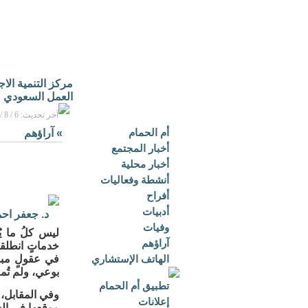
مركز التنمية الا
العمل السعودي
آخر تحديث: 6 / 8 / 2026م - 3:16 م بتوقيت مكة المكرمة
أم الحمام
»
آراؤهم
أخبار المجتمع
أخبار محلية
أنشطة وفعاليات
أفراح
أدبيات
د. جعفر اح
وفيات
ليس كلُ ما يُ
آراؤهم
خدماتٍ انطلق
الهاتف الإستشاري
في عقولٍ مبدع
بوعي، ولم تُم
تطبيق أم الحمام
وفي المقابل، ن
إعلانات
موقعها في السو