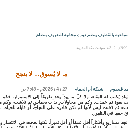
جتماعية بالقطيف ينظم دورة مجانية للتعريف بنظام
ما لا يُسوق... لا ينجح
مد قيصوم
شبكة أم الحمام
27 / 4 / 2026م - 7:48 ص
ولد يُكتب له البقاء، ولا كلُ ما يبدأ يجد طريقاً إلى الاستمرار، فكم 
ت بقوة ثم خمدت، وكم من محاولات ٍ بدأت بحماسٍ ثم تلاشت، وكم من 
ة ثم دُفنت ليس لأنها لم تكن قادرة على النجاح، أو قابلة للحياة، بل ل
نح حقها في الظهور.
جد مشاريعٍ وأفكاراً أقل عمقاً أو أقل تميزاً، لكنها نجحت في الانتشار وا
ق، ليس لأنها الأفضل أو الأكفأ في كل الأحوال، بل لأنها الأكثر حضوراً، و