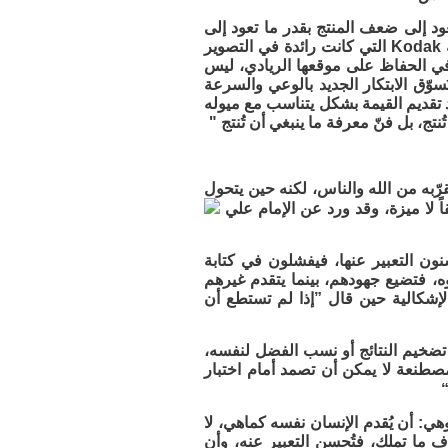
د إلى ضعف المنتج بقدر ما تعود إلى
سوء فهم السوق وضعف الوصول إليه، ويمكن ملاحظة ذلك بوضوح في قصة شركة Kodak التي كانت رائدة في التصوير
في الحفاظ على موقعها الريادي، ليس
وّق الابتكار الجديد بالوعي والسرعة
تقديم القيمة بشكل يتناسب مع ميوله
نتج، بل فنّ معرفة ما ينبغي أن تُنتج "
قرّبه من الله والناس، لكنه حين يتحول
ئقاً لا ميزة، وقد ورد عن الإمام علي
سنون التعبير عنها، فيفشلون في كتابة
ثوه، فتضيع جهودهم، بينما يتقدم غيرهم
شكالية حين قال ”إذا لم تستطع أن
 تضخيم النتائج أو نسب الفضل لنفسه،
مصطنعة لا يمكن أن تصمد أمام اختبار
“
وهي: أن يُقدم الإنسان نفسه كماهي، لا
ف ما تملك، فتُحسن التعبير عنه، وأن