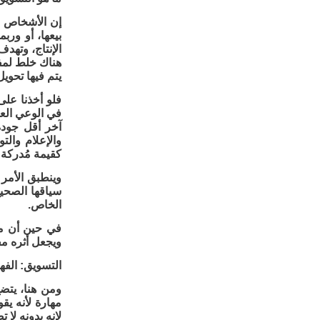
إن الأشخاص ال
بيعها، أو ورب
الإنتاج، وتهد
هناك خلط لمفه
يتم فيها تحويل
فلو أخذنا على
في الوعي العا
آخر أقل جودة 
والإعلام وال
كقيمة مُدركة 
وينطبق الأمر 
سياقها الصحيح
الخاص.
في حين أن مو
ويجعل أثره مف
التسويق: الفه
ومن هنا، يتضح
مهارة لأنه يق
لإنه بدونه لا 