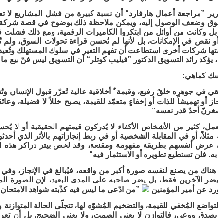
رير ”مراجعة أعمال هارفارد“ أن نسبة كبيرة من فشل المشاريع لا تعو
 بل وكانت من أوائل من ابتكروا الكاميرات الرقمية، ومع ذلك فشلت 
نقص في الإمكانات، بل لأنها لم تُحسن قراءة تحولات السوق، ولم تُس
قتها شركات أخرى استطاعت أن تفهم التغير في سلوك المستهلك وتُعيد 
، يؤكد رائد التسويق الدكتور ”فيليب كوتلر“ أن التسويق ليس فنّ بيع ما تُ
سك كماهي:
قي في جوهره خلقٌ رفيع، وقيمة ٌ أخلاقية عالية تُعزّز قبول الإنسان وتُ
جاز أو تهميشاً للذات أو إخفاءٍ متعمّد للقيمة، يصبح خللاً لا فضيلة، وعا
غرنّ أحدٌ قدر نفسه“
مل، كثير من الأشخاص الأكفاء لا يُدركون قيمتهم الحقيقية أو لا يُح
ة مثلاً، أو في المقابلة الشخصية أو في ربط إنجازاتهم بالأثر الذي أحد
رض أنفسهم بطريقة مفهومة ومقنعة، وقد لخص بيتر دراكر هذه الإ
 به. فلن تستطيع تطويره أو الاستثمار فيه“
هناك من يصنع لنفسه صورة أكبر من واقعه، فيُبالغ في الإنجاز، وفي
 يضر الآخرين فقط، بل يضر صاحبه على المدى البعيد، لإن الصورة ال
رد عن أمير المؤمنين
”من ادّعى ما ليس فيه كذّبته شواهد الامتحان
واضع المُخفي للقيمة، والتضخيم المُشوّه لها، تتجلّى الحالة المتوازنة 
، بصدق ووعي، فالتوازن لا يعني الصمت، ولا يعني الضجيج، بل أن تعر