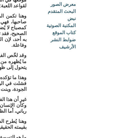
معرض الصور
لقواعد اللعبة
البحث المتقدم
وهنا تكمن ال
نبض
صاحبها، فهي قي
المكتبة الصوتية
كمصباح لا يُضي
كتاب الموقع
الصحيح، فقد ت
به أحد، لإن ا
ضوابط النشر
وفاعلة.
الأرشيف
وقد لخّص الف
ما يُظهره من 
يتحول إلى ظهو
وهذا ما تؤكده
فشلت في الوص
الجودة، وبنت
غير أن هذا ال
وكأن الإنسان 
رباني، أما الظ
وهنا يُطرح ال
بقيمته الحقيقي
ما هو التسويق