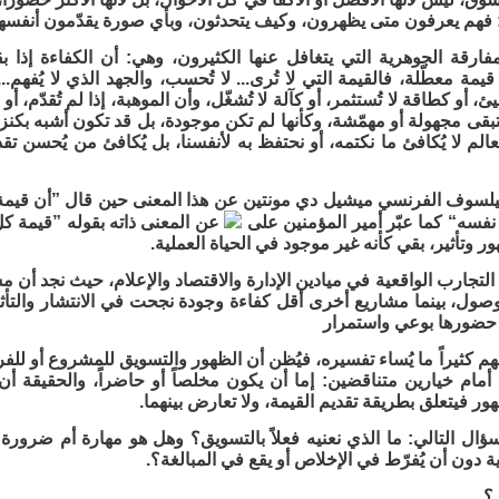
: فهم يعرفون متى يظهرون، وكيف يتحدثون، وبأي صورة يقدّمون أنفسه
مفارقة الجوهرية التي يتغافل عنها الكثيرون، وهي: أن الكفاءة إذا
مة معطّلة، فالقيمة التي لا تُرى... لا تُحسب، والجهد الذي لا يُفهم... لا 
ئ، أو كطاقة لا تُستثمر، أو كآلة لا تُشغّل، وأن الموهبة، إذا لم تُقدّم، أ
بقى مجهولة أو مهمّشة، وكأنها لم تكن موجودة، بل قد تكون أشبه بكنز 
لعالم لا يُكافئ ما نكتمه، أو نحتفظ به لأنفسنا، بل يُكافئ من يُحسن ت
يلسوف الفرنسي ميشيل دي مونتين عن هذا المعنى حين قال ”أن قيمة ا
نفسه“ كما عبّر أمير المؤمنين على
عن المعنى ذاته بقوله ”قيمة كلُّ
ر وتأثير، بقي كأنه غير موجود في الحياة العملية.
 التجارب الواقعية في ميادين الإدارة والاقتصاد والإعلام، حيث نجد أن
ول، بينما مشاريع أخرى أقل كفاءة وجودة نجحت في الانتشار والتأثير
 حضورها بوعي واستمرار
فهم كثيراً ما يُساء تفسيره، فيُظن أن الظهور والتسويق للمشروع أو للف
أمام خيارين متناقضين: إما أن يكون مخلصاً أو حاضراً، والحقيقة أ
هور فيتعلق بطريقة تقديم القيمة، ولا تعارض بينهما.
سؤال التالي: ما الذي نعنيه فعلاً بالتسويق؟ وهل هو مهارة أم ضرور
ة دون أن يُفرّط في الإخلاص أو يقع في المبالغة؟.
؟