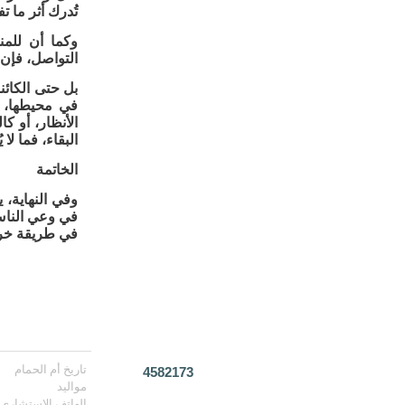
تُدرك أثر ما ت
وكما أن للمن
التواصل، فإن 
بل حتى الكائن
في محيطها، كا
الأنظار، أو ك
البقاء، فما لا 
الخاتمة
وفي النهاية، 
في وعي الناس، 
في طريقة خروجه
تاريخ أم الحمام
4582173
مواليد
الهاتف الإستشاري