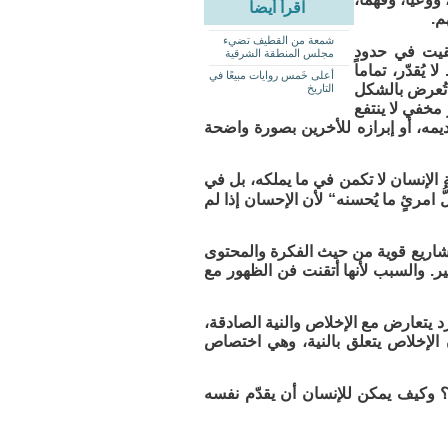
اقرأ أيضاً
م.
شمعة من القطيف تضيء
 بقيت في حدود
مجلس المنطقة الشرقية
يُقدّر، تماماً
أعلى خَمس روايات مبيعًا في
و تُعرض بالشكل
التاريخ
مخفي لا ينتفع
قديمه، أو إبرازه للأخرين بصورة واضحة
لإنسان لا تكمن في ما يملكه، بل في
 امرئٍ ما يُحسنه“ لأن الإحسان إذا لم
 مشاريع قوية من حيث الفكرة والمحتوى
. والسبب لأنها أتقنت فن الظهور مع
رد يتعارض مع الإخلاص والنية الصادقة،
ن الإخلاص يتعلق بالنية، وهي اختصاص
ة؟ وكيف يمكن للإنسان أن يقدّم نفسه