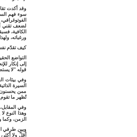
وقد أكدت تقا
الفوتوغرافي،
لضعف تقني أو 
الكافية، فسب
ورغباته، ولهذا
كيف تقدّم نف
التواضع الحقي
إلى إنكار للإن
قوله ”لا يستص
وفي بيئات الع
السيرة الذاتي
ممن يحسنون ع
تُظهر ما تقوم
وفي المقابل، 
وهذا النوع لا
الزمن، وكما و
وبين طرفي الت
أقلّ ولا أكثر