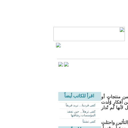
اقرأ للكاتب أيضاً
من منتجاتٍ أو
أفكارٍ وُلدت
كفى فرديةً... نريد فريقاً
أنها لم تُدار
كفى ترهلاً... حين تفقد
المؤسسات رشاقتها
كفى تشتتاً
لتأثير، واحتلت
وعياً، وفهماً،