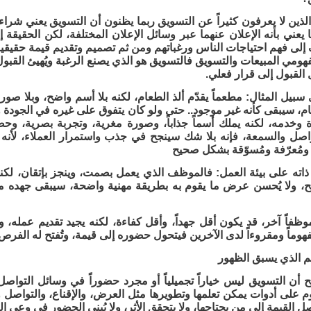
ذين لا يعرفون كثيراً عن التسويق ربما يظنون أن التسويق يعني شراء 
ما يعني بأنه الإعلان عنهما عبر وسائل الإعلان المختلفة، لكن الحقيقة
ف إلى فهم احتياجات الناس ورغباتهم ومن ثم تصميم وتقديم قيمة حقيقية 
ومي المبيعات والتسويق فالتسويق هو الذي يصنع الرغبة ويُهيئ القبول
 القبول إلى قرار فعلي.
 سبيل المثال: مطعماً يقدّم ألذ الطعام، لكنه بلا أسم واضح، وبلا صوره
م، سيبقى كأنه غير موجود.. حتى ولو كان يتفوق على غيره في الجودة 
وخدمه، لكنه يملك أسماً جذاباً، وصورة مغرية، وتجربة بصرية، وحضور
تواصل والسمعة، فإنه بلا شك سينجح في جذب واستمرار العملاء، لأنه 
ومُعرّفة ومُسوّقة بشكل صحيح
ذاته على بيئة العمل: فالموظف الذي يعمل بصمت، وينجز بإتقان، لكنه لا
، ولا يُحسن عرض ما يقوم به بطريقة مهنية واضحة، سيبقى جهده محدو
ظفاً آخر، قد يكون أقل جهداً، وأقل كفاءة، لكنه يجيد تقديم عمله، 
هوماً ومقروءاً لدى الآخرين فيتحول حضوره إلى قيمة، وتُفتح له الفرص
م الذي يسبق الظهور
 أن التسويق ليس خياراً تجميلياً أو مجرد حضوراً في وسائل التواص
وم على أدوات يمكن تعلمها وتطويرها مثل العرض، والإقناع، والتواصل 
تصل القيمة إلى من يحتاجها، ولا يتحقق الأثر، ولا يُبنى الحضور في وعي ا