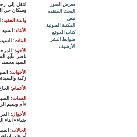
معرض الصور
انتقل إلى رحم
وسكان حي الر
البحث المتقدم
نبض
والدة الفقيد
: 
المكتبة الصوتية
الأبناء:
السيد 
كتاب الموقع
ضوابط النشر
البنات
: السيد
الأرشيف
الأخوة
: المرح
ناصر «آبو الس
السيد محمد، 
الأخوات
: الس
زكية والسيدة 
الأعمام
: الحا
العمات
: السي
«أم وسيم الرج
الأخوال
: المر
ضياء» ابناء ال
الخالات
: السي
أم علي إبراهي