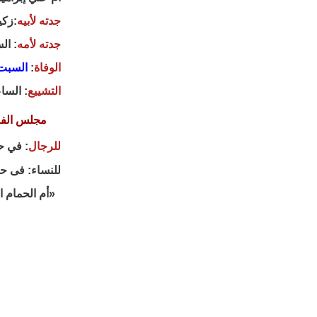
جدته لأبيه
:زكي
جدته لأمه
: ال
الوفاة
:
السبت 21 ربيع أول 1447 هـ، الموافق 13 سبت
التشييع
: الساعة 12:15 بعد صلاة ظهر اليوم
مجلس الفا
للرجال
: في ح
للنساء: فى حس
«أم الحمام ا