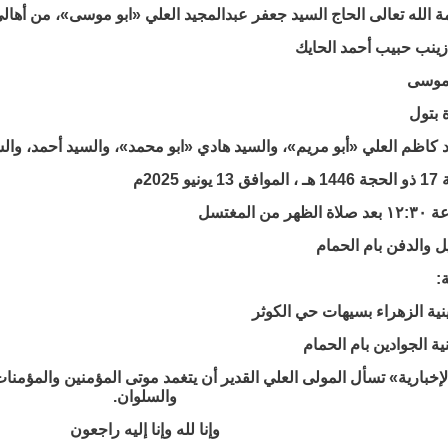
ة الله تعالى الحاج السيد جعفر عبدالمجيد العلي «ابو موسى»، من أهال
زينب حبيب أحمد الحايك
 موسى
 بتول
د كاظم العلي «أبو مريم»، والسيد هادي «ابو محمد»، والسيد أحمد، والس
نيو 2025م
ظهر من المغتسل
ل والدفن بام الحمام
:
ية الزهراء بسيهات حي الكوثر
ة الجوادين بام الحمام
لإخبارية» تسأل المولى العلي القدير أن يتغمد موتى المؤمنين والمؤمنا
والسلوان.
وإنا لله وإنا إليه راجعون