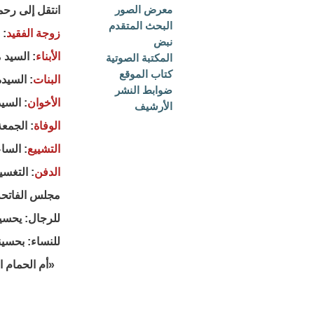
معرض الصور
انتقل إلى رحم
البحث المتقدم
زوجة الفقيد
: 
نبض
الأبناء
: السيد
المكتبة الصوتية
كتاب الموقع
البنات
: السيدة
ضوابط النشر
الأخوان
: السي
الأرشيف
الوفاة
: الجمعة 17 ذو الحجة 1446 هـ ، الموافق 13 يو
التشييع
: الساعة ١٢:٣٠ بعد صلاة ال
الدفن
: التغسي
مجلس الفاتحة
للرجال: يحسين
للنساء: بحسيني
«أم الحمام ا