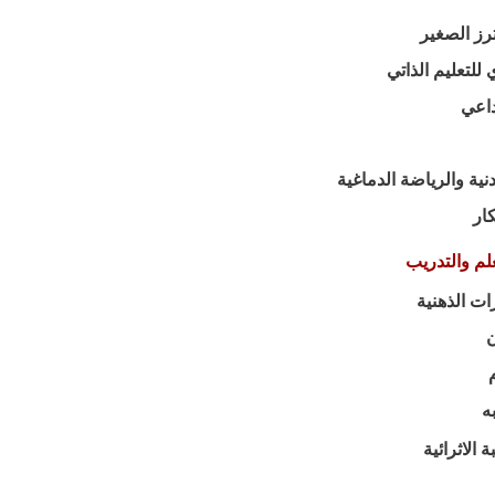
📌التوستم
📌المنتوسوري ل
📌ال
📌الرياضة البدنية وال
📌
قاعات التعل
🧩قاعة الم


📚قاعة الم