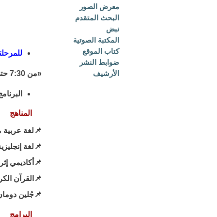
معرض الصور
البحث المتقدم
نبض
المكتبة الصوتية
كتاب الموقع
للمرحلت
ضوابط النشر
الأرشيف
«من 7:30 حتى 12»
البرنامج
المناهج
📌لغة عربية 
📌لغة إنجليزي
📌أكاديمي إثر
📌القرآن الكر
📌جُلين دومان 
البرامج