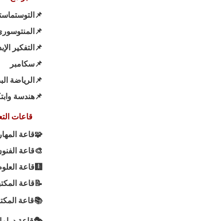
استرز الصغير
لتعليم الذاتي
تفكير الإبداعي
📌سكامبر
رياضة الدماغية
هندسة وابتكار
م والتدريب
هارات الذهنية
قاعة الفنون
🩻قاعة العلوم
قاعة المكتبه
كتبة الاثرائية
🎭قاعة دراما