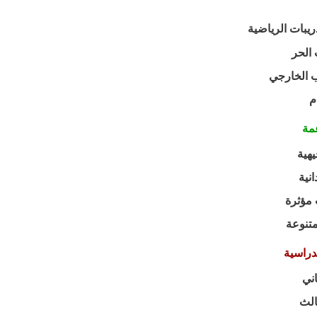
⛹🏻‍♀️قاعة التد
🥅ساحة ا

ان
🚩 
🚩 
🚩 اس
🚩 مس
المراح
- ا
- ⁠