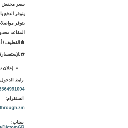
سعر مخفض للأ
يتوفر الدفع ب
يتوفر مواصلا
المقاعد محدود
🩸القطيف / أم
☎️للإستفسار/ 564991004
إعلان ت
رابط الدخول 
66564991004
انستقرام:
kthrough.zm
سناب:
/t/DIctomGR