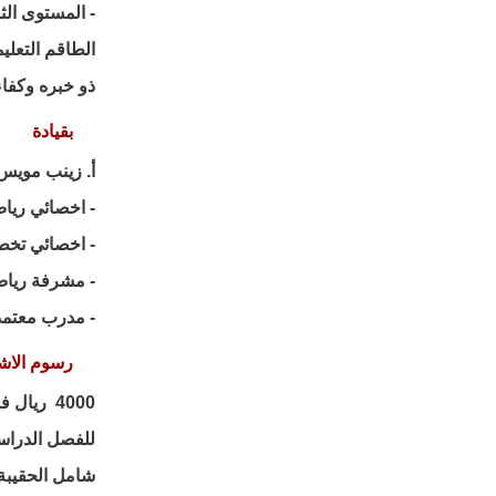
- ⁠المستوى ال
الطاقم التعلي
ذو خبره وكفاءة ت
بقيادة
أ. زينب مويس
- اخصائي ريا
- ⁠اخصائي تخ
- ⁠مشرفة ريا
- ⁠مدرب معتم
رسوم الاش
4000 ريال فقط
للفصل الدرا
شامل الحقيبة 