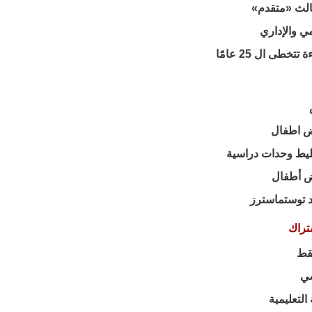
ثالث «متقدم»
مي والإداري
تخطى ال 25 عامًا
ض اطفال
طيط وحدات دراسية
ض أطفال
د توستماسترز
تراك
سي
التعليمية