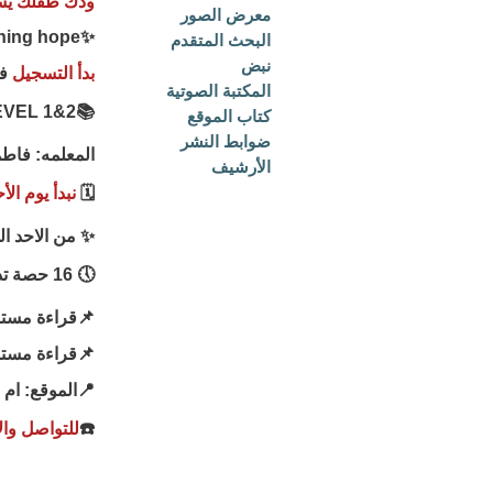
ودك طفلك يستغ
معرض الصور
✨Shining hope✨
البحث المتقدم
نبض
بدأ التسجيل
في
المكتبة الصوتية
📚READING LEVEL 1&2 📚
كتاب الموقع
ضوابط النشر
المعلمه: فاطم
الأرشيف
🗓️
نبدأ يوم الأحد 20 محرم ولمده اربع
✨️ من الاحد ال
🕔 16 حصة تدريبية
📌قراءة مستوى ا
📌قراءة مستوى ث
📍الموقع: ام
☎️
للتواصل وا