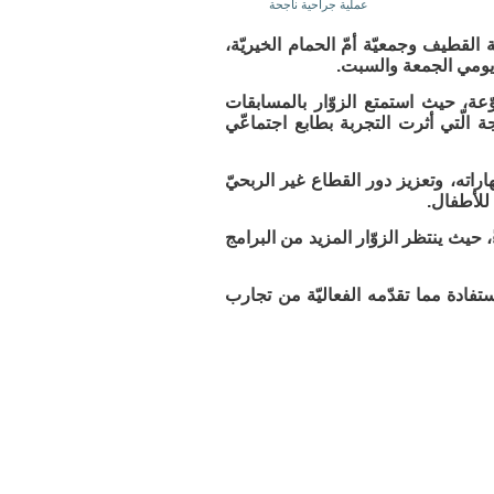
عملية جراحية ناجحة
 القطيف وجمعيّة أمّ الحمام الخيريّة،
يومي الجمعة والسبت.
نوّعة، حيث استمتع الزوّار بالمسابقات
جة الّتي أثرت التجربة بطابع اجتماعّي
راته، وتعزيز دور القطاع غير الربحيّ
 للأطفال.
ت يوم غدٍ الأحد 23 نوفمبر 2025م، من الساعة 5:30 حتّى 9:30 مساءً، حيث ينتظر الزوّار المزيد من البرامج
تفادة مما تقدّمه الفعاليّة من تجارب