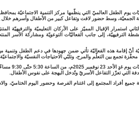
ات يوم الطفل العالميّ التي ينظّمها مركز التنمية الاجتماعيّة بمحافظة
 الجمعيّة، وسط حضور لافت وتفاعل كبير من الأطفال وأسرهم خلال 
ثاني استمرار الإقبال المميّز على الأركان التعليميّة والترفيهيّة المت
نشطة الترفيهيّة، إلى جانب الفعاليّات التوعويّة ومشاركة الأسر المنت
ّة أنّ إقامة هذه الفعاليّة تأتي ضمن جهودها في دعم الطفل وتنمية مها
محفّزة تجمع بين التعلّم والمرح، وتلبّي الاحتياجات النفسيّة والاجتماعيّة
وتختتم الفعاليّا
دفة التي تعزّز التفاعل الأسريّ وتُدخل البهجة على نفوس الأطفال.
ة جميع أفراد المجتمع إلى اغتنام الفرصة وحضور اليوم الختاميّ، والاس