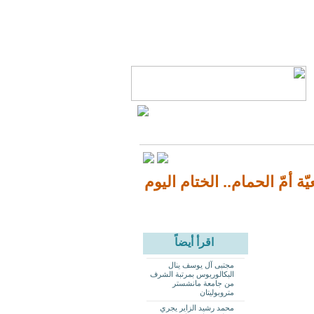
 أمّ الحمام.. الختام اليوم
اقرأ أيضاً
مجتبى آل يوسف ينال
البكالوريوس بمرتبة الشرف
من جامعة مانشستر
متروبوليتان
محمد رشيد الزاير يجري